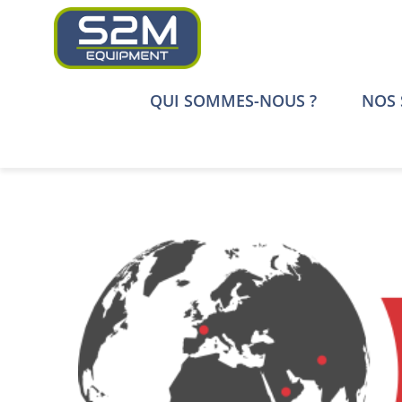
Passer
au
contenu
QUI SOMMES-NOUS ?
NOS 
Voir
l'image
agrandie