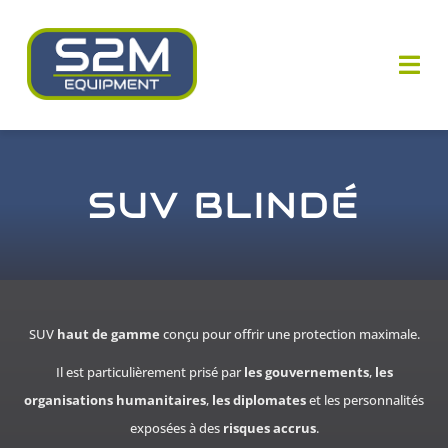
Passer
au
contenu
Togg
Navi
Qui sommes-nous ?
SUV BLINDÉ
Nos savoir-faire
Nos équipements
Nos actualités
SUV
haut de gamme
conçu pour offrir une protection maximale.
Il est particulièrement prisé par
les gouvernements
,
les
Nous Contacter
organisations humanitaires
,
les diplomates
et les personnalités
exposées à des
risques accrus
.